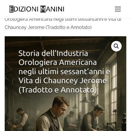
V
Home
/
Narrativa Storica
/ Storia dell’Industria
a
Orologiera Americana negli ultimi sessant’anni e Vita di
i
Chauncey Jerome (Tradotto e Annotato)
a
l
c
o
n
t
e
n
u
t
o