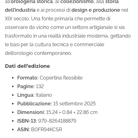
all’
orologeria storica
, al
collezionismo
, alla
storia
dell’industria
e ai processi di
design e produzione
nel
XIX secolo. Una fonte primaria che permette di
osservare da vicino come un settore artigianale si sia
trasformato in una realtà industriale moderna, gettando
le basi per la cultura tecnica e commerciale
dell’orologio contemporaneo.
Dati dell’edizione
Formato:
Copertina flessibile
Pagine:
132
Lingua:
Italiano
Pubblicazione:
15 settembre 2025
Dimensioni:
15.24 × 0.84 × 22.86 cm
ISBN-13:
979-8264188879
ASIN:
B0FR94KCSR