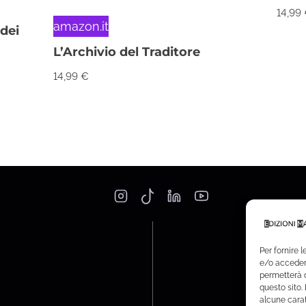
14,99
amazon.it
 dei
L’Archivio del Traditore
14,99
€
Per fornire 
e/o accedere
permetterà d
questo sito.
alcune carat