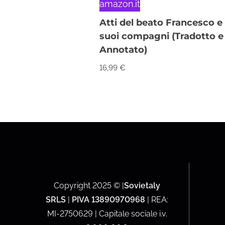
amazon.it
Atti del beato Francesco e
suoi compagni (Tradotto e
Annotato)
16,99
€
Copyright 2025 © |
Sovietaly
SRLS
|
PIVA 13890970968
| REA:
MI-2750629 | Capitale sociale i.v.