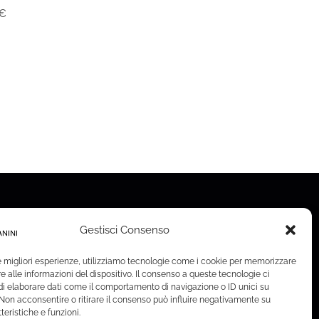
€
Gestisci Consenso
le migliori esperienze, utilizziamo tecnologie come i cookie per memorizzare
 alle informazioni del dispositivo. Il consenso a queste tecnologie ci
i elaborare dati come il comportamento di navigazione o ID unici su
 Non acconsentire o ritirare il consenso può influire negativamente su
teristiche e funzioni.