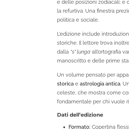
e delle posizioni zodiacali; e
la refurtiva. Una finestra prez
politica e sociale.
L’edizione include introduzion
storiche. Il lettore trova inol
dalla
“s” lunga
all’ortografia va
manoscritto e delle prime sta
Un volume pensato per appas
storica
e
astrologia antica
. U
celeste, che mostra come comp
fondamentale per chi vuole ris
Dati dell’edizione
Formato:
Copertina flessi