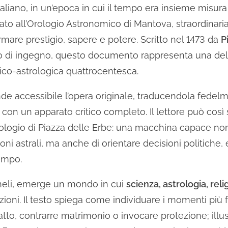
liano, in un’epoca in cui il tempo era insieme misura 
cato all’Orologio Astronomico di Mantova, straordinar
rmare prestigio, sapere e potere. Scritto nel 1473 da
P
o di ingegno, questo documento rappresenta una del
nico-astrologica quattrocentesca.
e accessibile l’opera originale, traducendola fedelm
con un apparato critico completo. Il lettore può cos
’orologio di Piazza delle Erbe: una macchina capace non 
zioni astrali, ma anche di orientare decisioni politich
empo.
cheli, emerge un mondo in cui
scienza, astrologia, rel
oni. Il testo spiega come individuare i momenti più 
atto, contrarre matrimonio o invocare protezione; illus