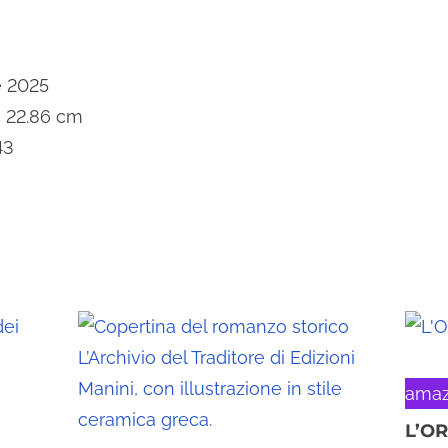
e 2025
× 22.86 cm
43
amaz
L’O