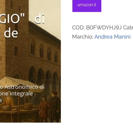
amazon.it
COD:
B0FWDYHJ9J
Cat
Marchio:
Andrea Manini