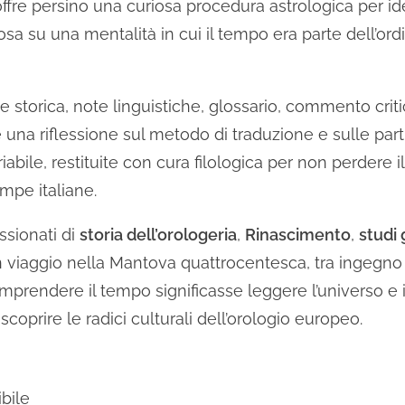
 offre persino una curiosa procedura astrologica per ide
iosa su una mentalità in cui il tempo era parte dell’or
e storica, note linguistiche, glossario, commento crit
tre una riflessione sul metodo di traduzione e sulle parti
riabile, restituite con cura filologica per non perdere i
mpe italiane.
sionati di
storia dell’orologeria
,
Rinascimento
,
studi
n viaggio nella Mantova quattrocentesca, tra ingeg
rendere il tempo significasse leggere l’universo e i
coprire le radici culturali dell’orologio europeo.
bile