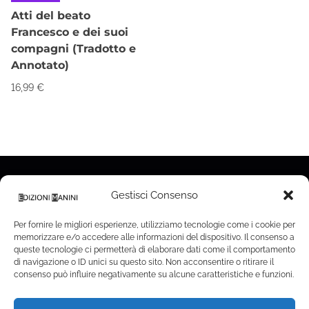
Atti del beato
Francesco e dei suoi
compagni (Tradotto e
Annotato)
16,99
€
Gestisci Consenso
Per fornire le migliori esperienze, utilizziamo tecnologie come i cookie per
memorizzare e/o accedere alle informazioni del dispositivo. Il consenso a
Copyright 2025 © |
Sovietaly SRLS
|
PIVA
queste tecnologie ci permetterà di elaborare dati come il comportamento
13890970968
| REA: MI-2750629 | Capitale sociale i.v.
di navigazione o ID unici su questo sito. Non acconsentire o ritirare il
consenso può influire negativamente su alcune caratteristiche e funzioni.
3.000,00€