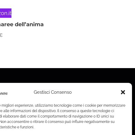
on.it
aree dell’anima
€
Gestisci Consenso
le migliori esperienze, utilizziamo tecnologie come i cookie per memorizzare
 alle informazioni del dispositivo. Il consenso a queste tecnologie ci
i elaborare dati come il comportamento di navigazione o ID unici su
 Non acconsentire o ritirare il consenso può influire negativamente su
teristiche e funzioni.