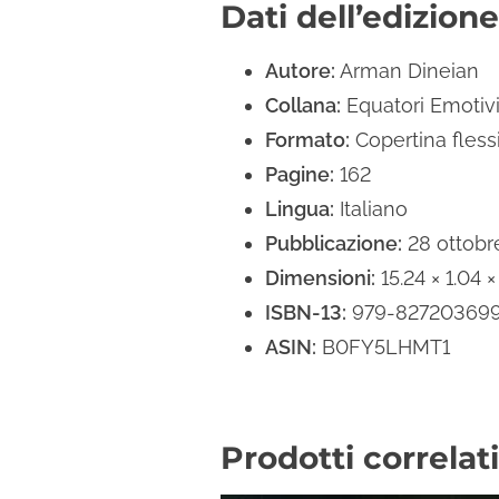
Dati dell’edizione
Autore:
Arman Dineian
Collana:
Equatori Emotiv
Formato:
Copertina flessi
Pagine:
162
Lingua:
Italiano
Pubblicazione:
28 ottobr
Dimensioni:
15.24 × 1.04 
ISBN-13:
979-82720369
ASIN:
B0FY5LHMT1
Prodotti correlati