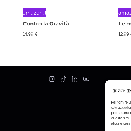
amazon.it
amaz
Contro la Gravità
Le m
14,99
€
12,99
Per fornire 
e/o accedere
permetterà d
questo sito.
alcune carat