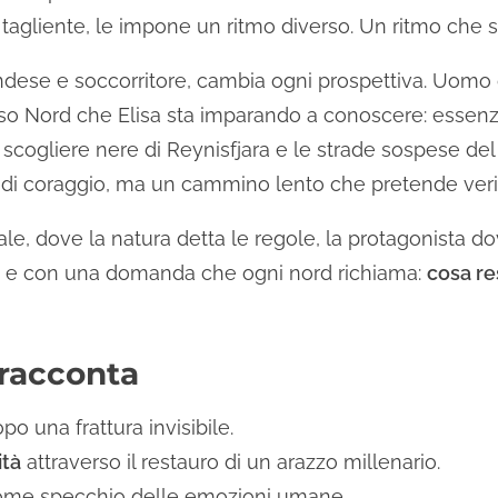
 tagliente, le impone un ritmo diverso. Un ritmo che sc
landese e soccorritore, cambia ogni prospettiva. Uomo 
so Nord che Elisa sta imparando a conoscere: essenzi
 scogliere nere di Reynisfjara e le strade sospese del 
o di coraggio, ma un cammino lento che pretende veri
e, dove la natura detta le regole, la protagonista dov
ato e con una domanda che ogni nord richiama:
cosa re
racconta
po una frattura invisibile.
ità
attraverso il restauro di un arazzo millenario.
me specchio delle emozioni umane.