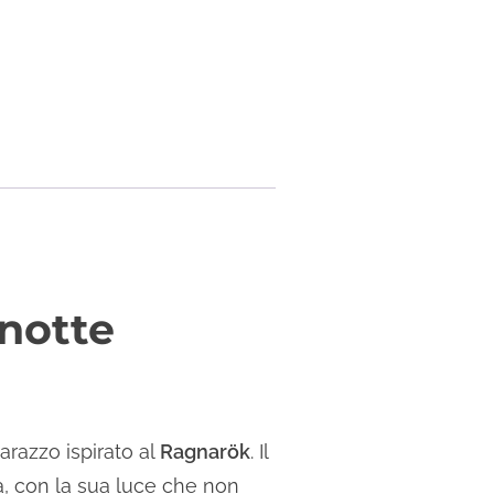
anotte
 arazzo ispirato al
Ragnarök
. Il
da, con la sua luce che non