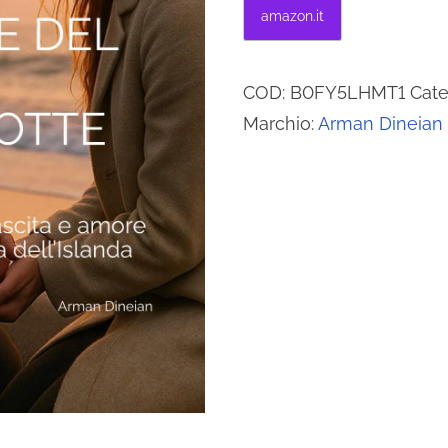
amazon.it
COD:
B0FY5LHMT1
Cate
Marchio:
Arman Dineian