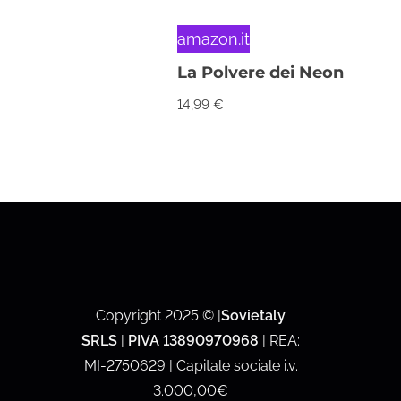
amazon.it
La Polvere dei Neon
14,99
€
Copyright 2025 © |
Sovietaly
SRLS
|
PIVA 13890970968
| REA:
MI-2750629 | Capitale sociale i.v.
3.000,00€