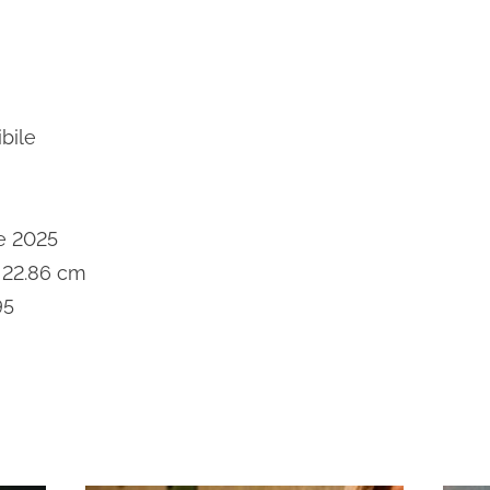
i
bile
e 2025
× 22.86 cm
95